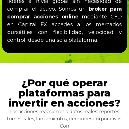
líderes a nivel global sin necesidad de
comprar el activo. Somos un
broker para
comprar acciones
online
mediante CFD
e
n Capital FX accedes a los mercados
bursátiles con flexibilidad, velocidad y
control, desde una sola plataforma.
¿Por qué operar
plataformas para
invertir en acciones?
Las acciones reaccionan a datos reales: reportes
trimestrales, lanzamientos, decisiones corporativas.
Con