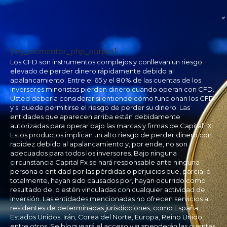
[my_elementor_php_output]
Los CFD son instrumentos complejos y conllevan un riesgo
elevado de perder dinero rápidamente debido al
apalancamiento. Entre el 65 y el 80% de las cuentas de los
inversores minoristas pierden dinero cuando operan con CFD.
Usted debería considerar si entiende cómo funcionan los CFD
y si puede permitirse el riesgo de perder su dinero. Las
entidades que aparecen arriba están debidamente
autorizadas para operar bajo las marcas y firmas de CapitalFX.
Estos productos implican un alto riesgo de perder dinero con
rapidez debido al apalancamiento y, por ende, no son
adecuados para todos los inversores. Bajo ninguna
circunstancia Capital Fx se hará responsable ante ninguna
persona o entidad por las pérdidas o perjuicios que, parcial o
totalmente, hayan sido causados por, hayan ocurrido como
resultado de, o estén vinculadas con cualquier actividad de
inversión. Las entidades mencionadas no ofrecen servicios a
residentes de determinadas jurisdicciones, como España,
Estados Unidos, Irán, Corea del Norte, Europa, Reino Unido,
entre otros. Se bloqueará el acceso y suspenderán las cuentas