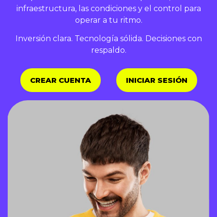
infraestructura, las condiciones y el control para
operar a tu ritmo.
Inversión clara. Tecnología sólida. Decisiones con
respaldo.
CREAR CUENTA
INICIAR SESIÓN