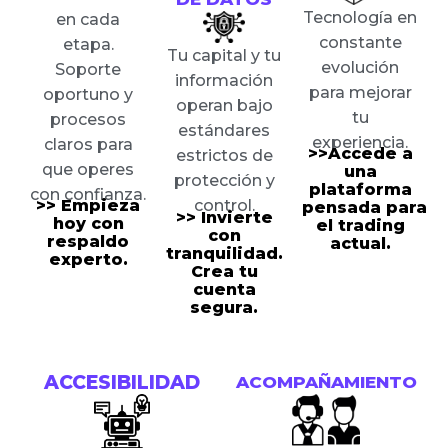
Tecnología en
en cada
constante
etapa.
Tu capital y tu
evolución
Soporte
información
para mejorar
oportuno y
operan bajo
tu
procesos
estándares
experiencia.
claros para
>>Accede a
estrictos de
que operes
una
protección y
plataforma
con confianza.
control.
>> Empieza
pensada
para
>> Invierte
hoy con
el trading
con
respaldo
actual.
tranquilidad.
experto.
Crea tu
cuenta
segura.
ACCESIBILIDAD
ACOMPAÑAMIENTO