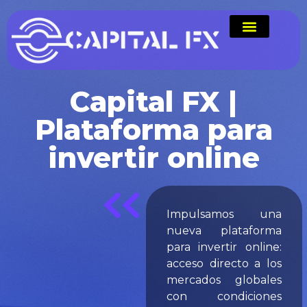
Capital FX |
Plataforma para
invertir online
Impulsamos una
nueva plataforma
para invertir online:
acceso directo a los
mercados globales
con condiciones