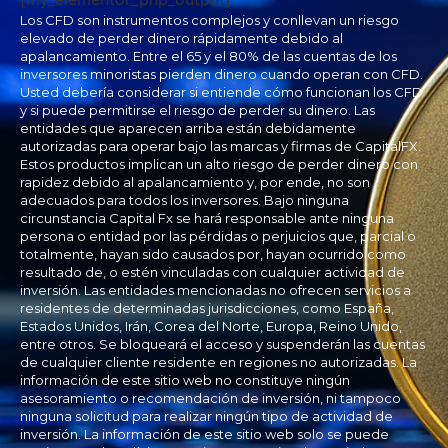
Los CFD son instrumentos complejos y conllevan un riesgo
elevado de perder dinero rápidamente debido al
apalancamiento. Entre el 65 y el 80% de las cuentas de los
inversores minoristas pierden dinero cuando operan con CFD.
Usted debería considerar si entiende cómo funcionan los CFD
y si puede permitirse el riesgo de perder su dinero. Las
entidades que aparecen arriba están debidamente
autorizadas para operar bajo las marcas y firmas de CapitalFX.
Estos productos implican un alto riesgo de perder dinero con
rapidez debido al apalancamiento y, por ende, no son
adecuados para todos los inversores. Bajo ninguna
circunstancia Capital Fx se hará responsable ante ninguna
persona o entidad por las pérdidas o perjuicios que, parcial o
totalmente, hayan sido causados por, hayan ocurrido como
resultado de, o estén vinculadas con cualquier actividad de
inversión. Las entidades mencionadas no ofrecen servicios a
residentes de determinadas jurisdicciones, como España,
Estados Unidos, Irán, Corea del Norte, Europa, Reino Unido,
entre otros. Se bloqueará el acceso y suspenderán las cuentas
de cualquier cliente residente en regiones no autorizadas. La
información de este sitio web no constituye ningún
asesoramiento o recomendación de inversión, ni tampoco
ninguna solicitud para realizar ningún tipo de actividad de
inversión. La información de este sitio web solo se puede