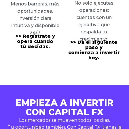
No solo ejecutas
Menos barreras, más
operaciones:
oportunidades.
cuentas con un
Inversión clara,
ejecutivo que
intuitiva y disponible
respalda tu
24/7
.
>>
Regístrate y
crecimiento.
opera cuando
>>
Da el siguiente
tú decidas.
paso y
comienza a invertir
hoy.
EMPIEZA A INVERTIR
CON CAPITAL FX
Los mercados se mueven todos los días.
Tu oportunidad también. Con Capital FX, tienes la